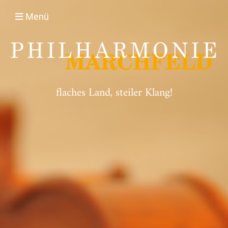
Menü
flaches Land, steiler Klang!